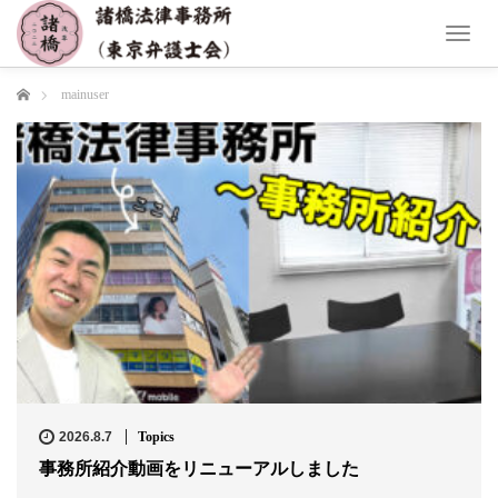
T
o
g
ホーム
mainuser
g
l
e
n
a
v
i
g
a
t
i
o
n
2026.8.7
Topics
事務所紹介動画をリニューアルしました