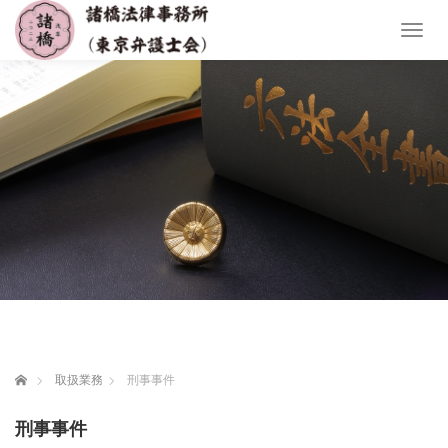
T
o
g
g
l
e
n
a
v
i
g
a
t
i
o
n
ホーム
取扱業務
刑事事件
刑事事件