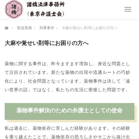
T
o
g
ホーム
取扱業務
刑事事件
大麻や覚せい剤等にお困りの方へ
g
l
e
大麻や覚せい剤等にお困りの方へ
n
a
v
薬物に関する事件は、昨今ますます増加し、身近な問題とし
i
g
て注目されています。新たな薬物の出現や流通ルートの巧妙
a
化により、社会問題となっています。薬物事件は決して「遠
t
い世界の話」ではなく、私たちの生活に密接した問題です。
i
o
n
薬物事件解決のための弁護士としての使命
私は過去に、薬物依存に苦しんだ経験があります。その経験
を乗り越えたことで、薬物依存の恐ろしさやそこから抜け出