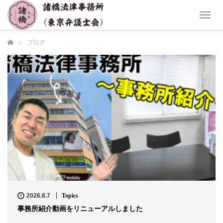
T
o
g
ホーム
ブログ
g
l
e
n
a
v
i
g
a
t
i
o
n
2026.8.7
Topics
事務所紹介動画をリニューアルしました